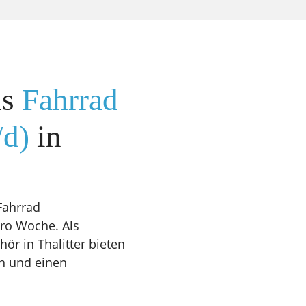
ls
Fahrrad
/d)
in
Fahrrad
pro Woche. Als
ör in Thalitter bieten
en und einen