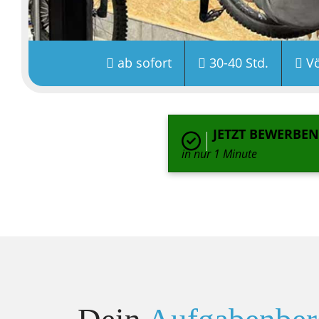
ab sofort
30-40 Std.
Vö
JETZT BEWERBEN
in nur 1 Minute