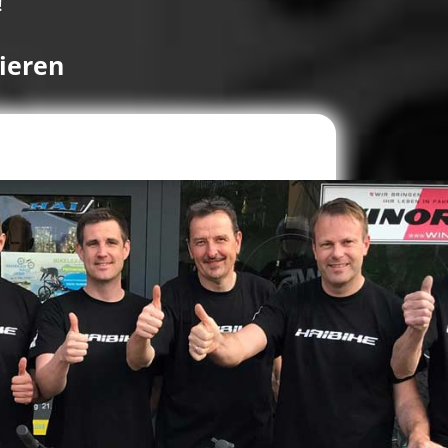
!
ieren