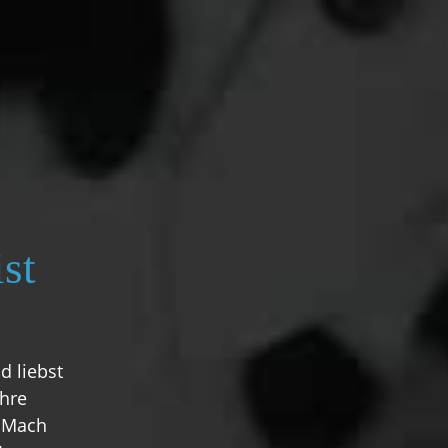
st
d liebst
ihre
! Mach